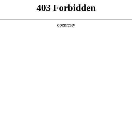
事件：PGA黑马Aaron Rai上演惊天逆袭，百元小注一夜暴
：PGA黑马Aaron Rai上
元小注一夜暴富